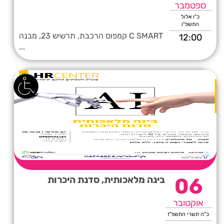
ספטמבר
כ"ו אלול
התשפ"ו
C SMART קמפוס הרכבת, תרשיש 23, מבנה
12:00
...
06
בינה מלאכותית, סדנת היכרות
אוקטובר
כ"ה תשרי התשפ"ז