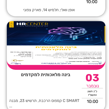
10:00
אופן וואלי, חלמיש 14, פארק צפוני
03
בינה מלאכותית למקדמים
נובמבר
כ"ג חשון
התשפ"ז
C SMART קמפוס הרכבת, תרשיש 23, מבנה
10:00
...